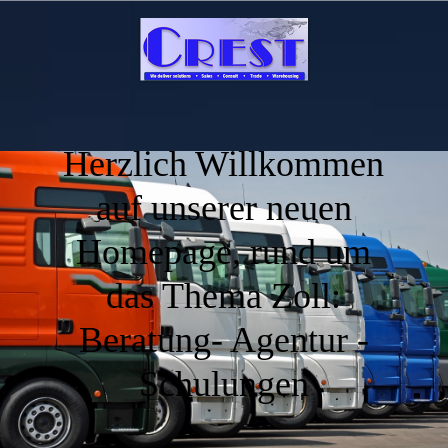
Herzlich Willkommen
auf unserer neuen
Homepage, rund um
das Thema Zoll:
Beratung- Agentur -
Schulungen
.