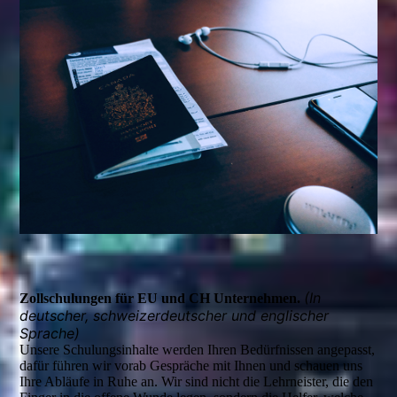
(In
Zollschulungen für EU und CH Unter­nehmen.
deutscher, schweizer­deutscher und englischer
Sprache)
Unsere Schulungsinhalte werden Ihren Bedürfnissen angepasst,
dafür führen wir vorab Gespräche mit Ihnen und schauen uns
Ihre Abläufe in Ruhe an. Wir sind nicht die Lehrneister, die den