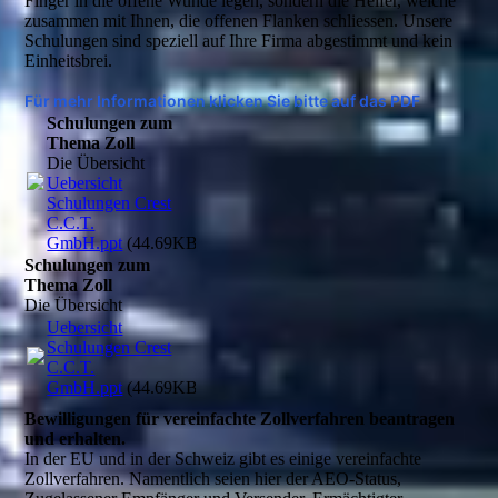
Finger in die offene Wunde legen, sondern die Helfer, welche
zusammen mit Ihnen, die offenen Flanken schliessen. Unsere
Schulungen sind speziell auf Ihre Firma abgestimmt und kein
Einheitsbrei.
Für mehr Informationen klicken Sie bitte auf das PDF
Schulungen zum
Thema Zoll
Die Übersicht
Uebersicht
Schulungen Crest
C.C.T.
GmbH.ppt
(44.69KB)
Schulungen zum
Thema Zoll
Die Übersicht
Uebersicht
Schulungen Crest
C.C.T.
GmbH.ppt
(44.69KB)
Bewilligungen für vereinfachte Zollverfahren beantragen
und erhalten.
In der EU und in der Schweiz gibt es einige vereinfachte
Zollverfahren. Namentlich seien hier der AEO-Status,