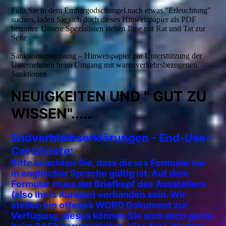
Falls Sie in dem Embargodschungel nach etwas "Erleuchtung"
suchen, laden Sie sich doch dieses Hinweispapier als PDF
herunter. Unsere Spezialisten stehen Ihne mit Rat und Tat zur
Seite
Sanktionsumgehung – Hinweispapier zur Unterstützung der
Unternehmen beim Umgang mit warenverkehrsbezogenen
Sanktionen
NEUIGKEITEN UND " GUT ZU
WISSEN".....
E
ndverbleibserklärungen - End-Use-
Certificate:
Bitte beachten Sie, dass dieses Formular nur
in englischer Sprache gültig ist. Auf dem
Formular muss der Briefkopf des Ausstellers
(also Ihres Kunden) vorhanden sein. Wir
stellen ein offenes WORD Dokument zur
Verfügung, dieses können Sie sich auch gerne