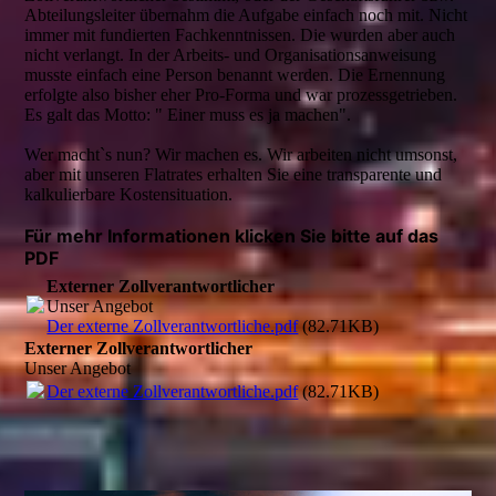
Abteilungsleiter übernahm die Aufgabe einfach noch mit. Nicht
immer mit fundierten Fachkenntnissen. Die wurden aber auch
nicht verlangt. In der Arbeits- und Organisationsanweisung
musste einfach eine Person benannt werden. Die Ernennung
erfolgte also bisher eher Pro-Forma und war prozessgetrieben.
Es galt das Motto: " Einer muss es ja machen".
Wer macht`s nun? Wir machen es. Wir arbeiten nicht umsonst,
aber mit unseren Flatrates erhalten Sie eine transparente und
kalkulierbare Kostensituation.
Für mehr Informationen klicken Sie bitte auf das
PDF
Externer Zollverantwortlicher
Unser Angebot
Der externe Zollverantwortliche.pdf
(82.71KB)
Externer Zollverantwortlicher
Unser Angebot
Der externe Zollverantwortliche.pdf
(82.71KB)