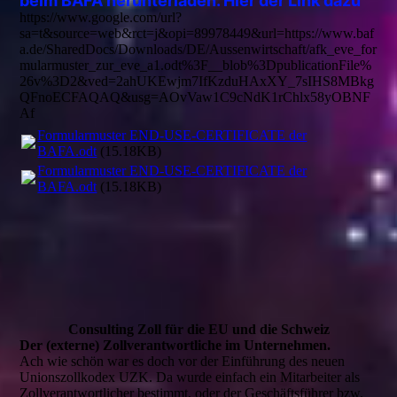
beim BAFA herunterladen. Hier der Link dazu
https://www.google.com/url?
sa=t&source=web&rct=j&opi=89978449&url=https://www.baf
a.de/SharedDocs/Downloads/DE/Aussenwirtschaft/afk_eve_for
mularmuster_zur_eve_a1.odt%3F__blob%3DpublicationFile%
26v%3D2&ved=2ahUKEwjm7IfKzduHAxXY_7sIHS8MBkg
QFnoECFAQAQ&usg=AOvVaw1C9cNdK1rChlx58yOBNF
Af
Formularmuster END-USE-CERTIFICATE der
BAFA.odt
(15.18KB)
Formularmuster END-USE-CERTIFICATE der
BAFA.odt
(15.18KB)
Consulting Zoll für die EU und die Schweiz
Der (externe) Zollverantwortliche im Unternehmen.
Ach wie schön war es doch vor der Einführung des neuen
Unionszollkodex UZK. Da wurde einfach ein Mitarbeiter als
Zollverantwortlicher bestimmt, oder der Geschäftsführer bzw.