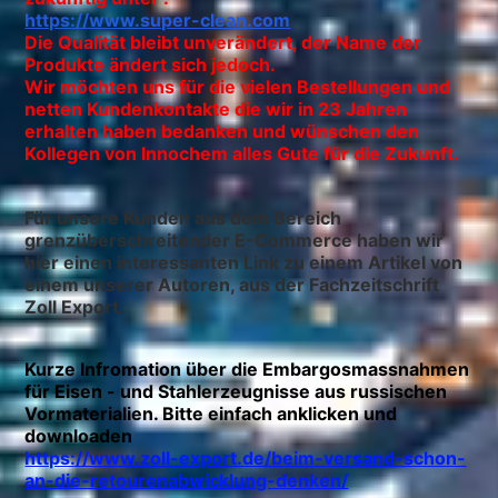
https://www.super-clean.com
Die Qualität bleibt unverändert, der Name der
Produkte ändert sich jedoch.
Wir möchten uns für die vielen Bestellungen und
netten Kundenkontakte die wir in 23 Jahren
erhalten haben bedanken und wünschen den
Kollegen von Innochem alles Gute für die Zukunft.
Für unsere Kunden aus dem Bereich
grenzüberschreitender E-Commerce haben wir
hier einen interessanten Link zu einem Artikel von
einem unserer Autoren, aus der Fachzeitschrift
Zoll Export.
Kurze Infromation über die Embargosmassnahmen
für Eisen - und Stahlerzeugnisse aus russischen
Vormaterialien. Bitte einfach anklicken und
downloaden
https://www.zoll-export.de/beim-versand-schon-
an-die-retourenabwicklung-denken/