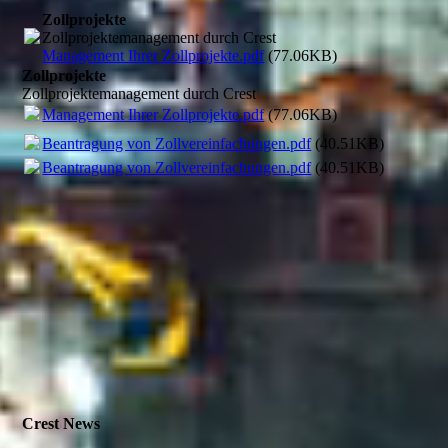
Zollprojekte
Zollprojektemanagement durch Crest
Management Ihrer Zollprojekte.pdf
(77.06KB)
Zollprojekte
Zollprojektemanagement durch Crest
Management Ihrer Zollprojekte.pdf
(77.06KB)
Beantragung von Zollvereinfachungen.pdf
(40.51KB)
Beantragung von Zollvereinfachungen.pdf
(40.51KB)
Crest News