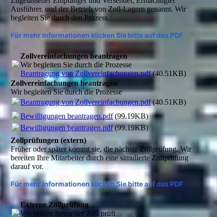
Zugelassener Empfänger und Versender, Ermächtigter
Ausführer, und der Betrieb von Zoll-Lagern genannt. Wir
begleiten Sie durch den Prozess.
Für mehr Informationen klicken Sie bitte auf das PDF
Zollvereinfachungen beantragen
Wir begleiten Sie durch die Prozesse
Beantragung von Zollvereinfachungen.pdf
(40.51KB)
Zollvereinfachungen beantragen
Wir begleiten Sie durch die Prozesse
Beantragung von Zollvereinfachungen.pdf
(40.51KB)
Bewilligungen beantragen.pdf
(99.19KB)
Bewilligungen beantragen.pdf
(99.19KB)
Zollprüfungen (extern)
Früher oder später kommt sie, die nächste Zollprüfung. Wir
bereiten Ihre Mitarbeiter durch eine simulierte Zollprüfung
darauf vor.
Für mehr Informationen klicken Sie bitte auf das PDF
Externe Zollprüfung
Wir prüfen bevor der Zoll prüft