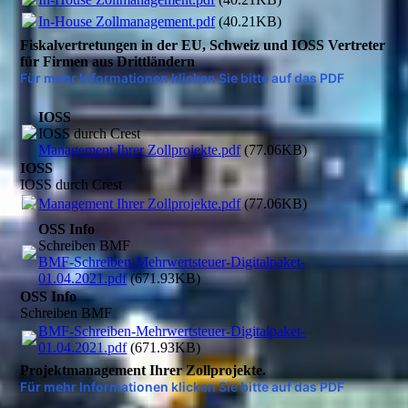
In-House Zollmanagement.pdf
(40.21KB)
Fiskalvertretungen in der EU, Schweiz und IOSS Vertreter
für Firmen aus Drittländern
Für mehr Informationen klicken Sie bitte auf das PDF
IOSS
IOSS durch Crest
Management Ihrer Zollprojekte.pdf
(77.06KB)
IOSS
IOSS durch Crest
Management Ihrer Zollprojekte.pdf
(77.06KB)
OSS Info
Schreiben BMF
BMF-Schreiben-Mehrwertsteuer-Digitalpaket-
01.04.2021.pdf
(671.93KB)
OSS Info
Schreiben BMF
BMF-Schreiben-Mehrwertsteuer-Digitalpaket-
01.04.2021.pdf
(671.93KB)
Projektmanagement Ihrer Zollprojekte.
Für mehr Informationen klicken Sie bitte auf das PDF