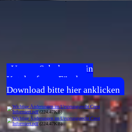
Unsere Schulungen in
Katalogform. Für den
Download bitte hier anklicken
Wichtige Änderungen im Ursprungsrecht Crest
Informiert.pdf
(224.47KB)
Wichtige Änderungen im Ursprungsrecht Crest
Informiert.pdf
(224.47KB)