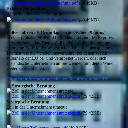
Externe, simulierte Zollpruefung.pdf
(40.49KB)
Externe Zollprüfung
Wir prüfen bevor der Zoll prüft
Externe, simulierte Zollpruefung.pdf
(40.49KB)
Zollverfahren als Grundlage strategischer Planung
In einer globalen Welt und besonders im Land des Export­welt­
meis­ters, spielt das Thema Zoll und die Zollverfahren immer
mehr eine Rolle in der strategischen Unternehmens­planung.
Themen wie die Veredelungsverkehre, bei denen Waren
außerhalb der EU be- und verarbeitet werden, oder sich
ausländische Unternehmen an Sie wenden, um deren Waren
weiter zu verarbeiten.
Für mehr Informationen klicken Sie bitte auf das PDF
Strategische Beratung
Zoll in der Unternehmensstrategie
Zoll in der Unternehmensstrategie.pdf
(79.42KB)
Strategische Beratung
Zoll in der Unternehmensstrategie
Zoll in der Unternehmensstrategie.pdf
(79.42KB)
In-House Zollmanagement.pdf
(40.21KB)