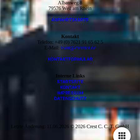
Albanweg 8
79576 Weil am Rhein
ANFAHRTSKARTE
Kontakt
Telefon: +49 (0) 7621 91 65 62 5
E-Mail:
team@crestnet.de
KONTAKTFORMULAR
Interne Links
STARTSEITE
KONTAKT
IMPRESSUM
DATENSCHUTZ
Letzte Änderung: 11.06.2026 © 2026 Crest C. C. T. GmbH