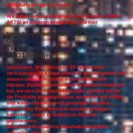
Mitteilung in eigener Sache:
Wir haben unsere Haushaltschemiesparte CREST
AKTIV an unseren langjährigen Partner
Innochem Produktion-und Vertriebs
GmbH
Tscheulinstraße 21
79331 Teningen
veräussert. Wir haben seit 25 Jahren eine
vertrauensvolle Kooperation mit der Innochem und
wissen unsere Produkte in den allerbesten
Händen. Da Innochem unsere Rezeptur entwickelt
hat, werden die hohen Massstäbe, welche wir an
die Produkte angelegt haben, weiterhin voll erfüllt
und wahrscheinlich noch gesteigert werden.
Unser Ebay Shop wird nun von den Kollegen
betrieben, unser crestaktiv.de Shop ist
geschlossen.
Bitte bestellen Sie Ihre Haushaltchemikalien
zukünftig unter :