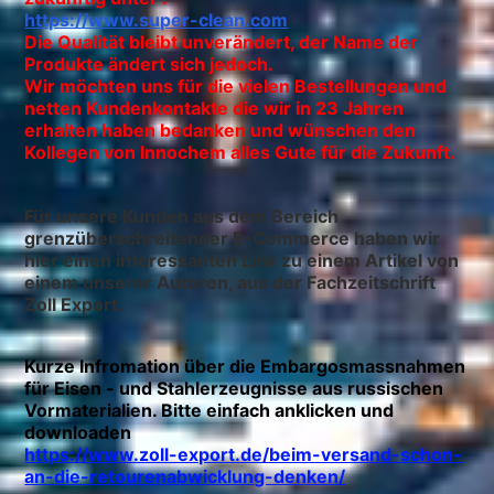
https://www.super-clean.com
Die Qualität bleibt unverändert, der Name der
Produkte ändert sich jedoch.
Wir möchten uns für die vielen Bestellungen und
netten Kundenkontakte die wir in 23 Jahren
erhalten haben bedanken und wünschen den
Kollegen von Innochem alles Gute für die Zukunft.
Für unsere Kunden aus dem Bereich
grenzüberschreitender E-Commerce haben wir
hier einen interessanten Link zu einem Artikel von
einem unserer Autoren, aus der Fachzeitschrift
Zoll Export.
Kurze Infromation über die Embargosmassnahmen
für Eisen - und Stahlerzeugnisse aus russischen
Vormaterialien. Bitte einfach anklicken und
downloaden
https://www.zoll-export.de/beim-versand-schon-
an-die-retourenabwicklung-denken/