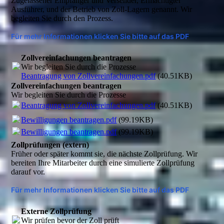
Zugelassener Empfänger und Versender, Ermächtigter
Ausführer, und der Betrieb von Zoll-Lagern genannt. Wir
begleiten Sie durch den Prozess.
Für mehr Informationen klicken Sie bitte auf das PDF
Zollvereinfachungen beantragen
Wir begleiten Sie durch die Prozesse
Beantragung von Zollvereinfachungen.pdf
(40.51KB)
Zollvereinfachungen beantragen
Wir begleiten Sie durch die Prozesse
Beantragung von Zollvereinfachungen.pdf
(40.51KB)
Bewilligungen beantragen.pdf
(99.19KB)
Bewilligungen beantragen.pdf
(99.19KB)
Zollprüfungen (extern)
Früher oder später kommt sie, die nächste Zollprüfung. Wir
bereiten Ihre Mitarbeiter durch eine simulierte Zollprüfung
darauf vor.
Für mehr Informationen klicken Sie bitte auf das PDF
Externe Zollprüfung
Wir prüfen bevor der Zoll prüft