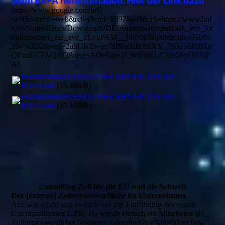
beim BAFA herunterladen. Hier der Link dazu
https://www.google.com/url?
sa=t&source=web&rct=j&opi=89978449&url=https://www.baf
a.de/SharedDocs/Downloads/DE/Aussenwirtschaft/afk_eve_for
mularmuster_zur_eve_a1.odt%3F__blob%3DpublicationFile%
26v%3D2&ved=2ahUKEwjm7IfKzduHAxXY_7sIHS8MBkg
QFnoECFAQAQ&usg=AOvVaw1C9cNdK1rChlx58yOBNF
Af
Formularmuster END-USE-CERTIFICATE der
BAFA.odt
(15.18KB)
Formularmuster END-USE-CERTIFICATE der
BAFA.odt
(15.18KB)
Consulting Zoll für die EU und die Schweiz
Der (externe) Zollverantwortliche im Unternehmen.
Ach wie schön war es doch vor der Einführung des neuen
Unionszollkodex UZK. Da wurde einfach ein Mitarbeiter als
Zollverantwortlicher bestimmt, oder der Geschäftsführer bzw.