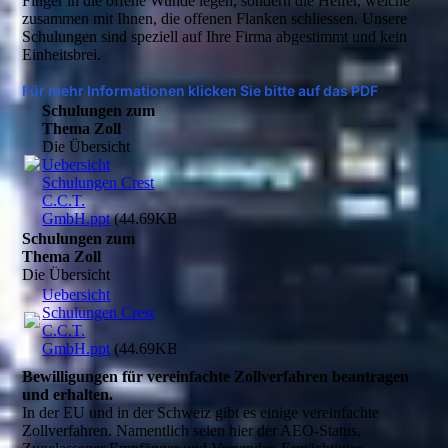
Finger in die offene Wunde legen, sondern die Helfer, welche
zusammen mit Ihnen, die offenen Flanken schliessen. Unsere
Schulungen sind speziell auf Ihre Firma abgestimmt und kein
Einheitsbrei.
Für mehr Informationen klicken Sie bitte auf das PDF
Schulungen zum
Thema Zoll
Die Übersicht
Uebersicht
Schulungen Crest
C.C.T.
GmbH.ppt
(44.69KB)
Schulungen zum
Thema Zoll
Die Übersicht
Uebersicht
Schulungen Crest
C.C.T.
GmbH.ppt
(44.69KB)
Bewilligungen für vereinfachte Zollverfahren beantragen
und erhalten.
In der EU und in der Schweiz gibt es einige vereinfachte
Zollverfahren. Namentlich seien hier der AEO-Status,