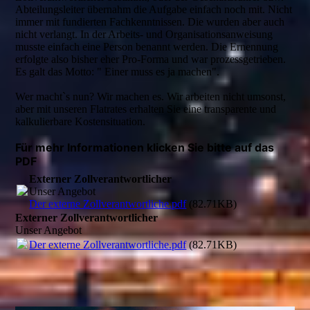
Abteilungsleiter übernahm die Aufgabe einfach noch mit. Nicht
immer mit fundierten Fachkenntnissen. Die wurden aber auch
nicht verlangt. In der Arbeits- und Organisationsanweisung
musste einfach eine Person benannt werden. Die Ernennung
erfolgte also bisher eher Pro-Forma und war prozessgetrieben.
Es galt das Motto: " Einer muss es ja machen".
Wer macht`s nun? Wir machen es. Wir arbeiten nicht umsonst,
aber mit unseren Flatrates erhalten Sie eine transparente und
kalkulierbare Kostensituation.
Für mehr Informationen klicken Sie bitte auf das
PDF
Externer Zollverantwortlicher
Unser Angebot
Der externe Zollverantwortliche.pdf
(82.71KB)
Externer Zollverantwortlicher
Unser Angebot
Der externe Zollverantwortliche.pdf
(82.71KB)