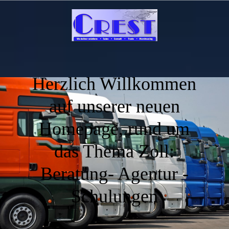
Herzlich Willkommen
auf unserer neuen
Homepage, rund um
das Thema Zoll:
Beratung- Agentur -
Schulungen
.