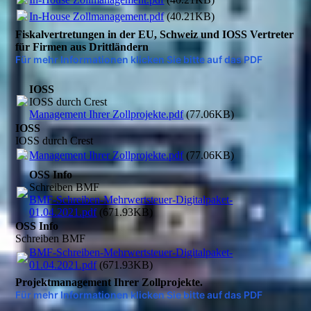
In-House Zollmanagement.pdf
(40.21KB)
Fiskalvertretungen in der EU, Schweiz und IOSS Vertreter
für Firmen aus Drittländern
Für mehr Informationen klicken Sie bitte auf das PDF
IOSS
IOSS durch Crest
Management Ihrer Zollprojekte.pdf
(77.06KB)
IOSS
IOSS durch Crest
Management Ihrer Zollprojekte.pdf
(77.06KB)
OSS Info
Schreiben BMF
BMF-Schreiben-Mehrwertsteuer-Digitalpaket-
01.04.2021.pdf
(671.93KB)
OSS Info
Schreiben BMF
BMF-Schreiben-Mehrwertsteuer-Digitalpaket-
01.04.2021.pdf
(671.93KB)
Projektmanagement Ihrer Zollprojekte.
Für mehr Informationen klicken Sie bitte auf das PDF