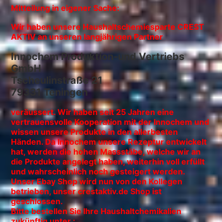
Mitteilung in eigener Sache:
Wir haben unsere Haushaltschemiesparte CREST
AKTIV an unseren langjährigen Partner
Innochem Produktion-und Vertriebs
GmbH
Tscheulinstraße 21
79331 Teningen
veräussert. Wir haben seit 25 Jahren eine
vertrauensvolle Kooperation mit der Innochem und
wissen unsere Produkte in den allerbesten
Händen. Da Innochem unsere Rezeptur entwickelt
hat, werden die hohen Massstäbe, welche wir an
die Produkte angelegt haben, weiterhin voll erfüllt
und wahrscheinlich noch gesteigert werden.
Unser Ebay Shop wird nun von den Kollegen
betrieben, unser crestaktiv.de Shop ist
geschlossen.
Bitte bestellen Sie Ihre Haushaltchemikalien
zukünftig unter :