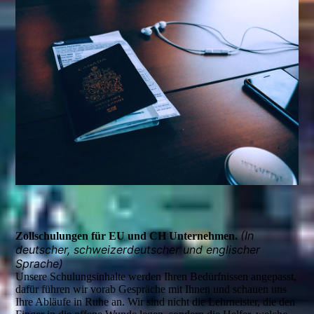
(In
Zollschulungen für EU und CH Unter­nehmen.
deutscher, schweizer­deutscher und englischer
Sprache)
Unsere Schulungsinhalte werden Ihren Bedürfnissen angepasst,
dafür führen wir vorab Gespräche mit Ihnen und schauen uns
Ihre Abläufe in Ruhe an. Wir sind nicht die Lehrneister, die den