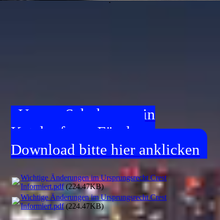
Unsere Schulungen in
Katalogform. Für den
Download bitte hier anklicken
Wichtige Änderungen im Ursprungsrecht Crest
Informiert.pdf
(224.47KB)
Wichtige Änderungen im Ursprungsrecht Crest
Informiert.pdf
(224.47KB)