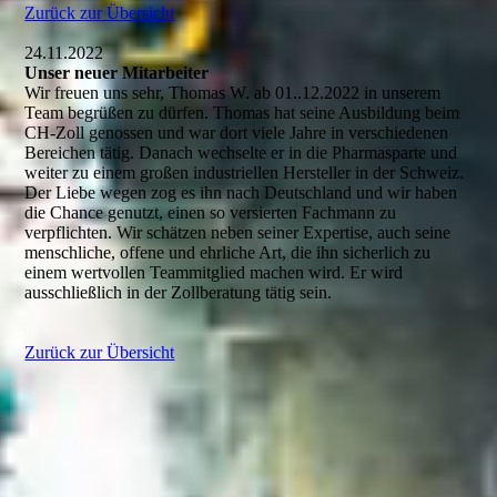
Zurück zur Übersicht
24.11.2022
Unser neuer Mitarbeiter
Wir freuen uns sehr, Thomas W. ab 01..12.2022 in unserem
Team begrüßen zu dürfen. Thomas hat seine Ausbildung beim
CH-Zoll genossen und war dort viele Jahre in verschiedenen
Bereichen tätig. Danach wechselte er in die Pharmasparte und
weiter zu einem großen industriellen Hersteller in der Schweiz.
Der Liebe wegen zog es ihn nach Deutschland und wir haben
die Chance genutzt, einen so versierten Fachmann zu
verpflichten. Wir schätzen neben seiner Expertise, auch seine
menschliche, offene und ehrliche Art, die ihn sicherlich zu
einem wertvollen Teammitglied machen wird. Er wird
ausschließlich in der Zollberatung tätig sein.
Zurück zur Übersicht