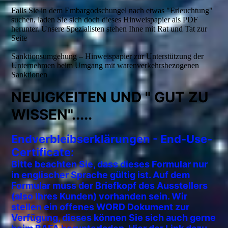
Falls Sie in dem Embargodschungel nach etwas "Erleuchtung"
suchen, laden Sie sich doch dieses Hinweispapier als PDF
herunter. Unsere Spezialisten stehen Ihne mit Rat und Tat zur
Seite
Sanktionsumgehung – Hinweispapier zur Unterstützung der
Unternehmen beim Umgang mit warenverkehrsbezogenen
Sanktionen
NEUIGKEITEN UND " GUT ZU
WISSEN".....
E
ndverbleibserklärungen - End-Use-
Certificate:
Bitte beachten Sie, dass dieses Formular nur
in englischer Sprache gültig ist. Auf dem
Formular muss der Briefkopf des Ausstellers
(also Ihres Kunden) vorhanden sein. Wir
stellen ein offenes WORD Dokument zur
Verfügung, dieses können Sie sich auch gerne