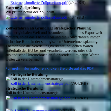
Externe, simulierte Zollpruefung.pdf
(40.49KB)
Externe Zollprüfung
Wir prüfen bevor der Zoll prüft
Externe, simulierte Zollpruefung.pdf
(40.49KB)
Zollverfahren als Grundlage strategischer Planung
In einer globalen Welt und besonders im Land des Export­welt­
meis­ters, spielt das Thema Zoll und die Zollverfahren immer
mehr eine Rolle in der strategischen Unternehmens­planung.
Themen wie die Veredelungsverkehre, bei denen Waren
außerhalb der EU be- und verarbeitet werden, oder sich
ausländische Unternehmen an Sie wenden, um deren Waren
weiter zu verarbeiten.
Für mehr Informationen klicken Sie bitte auf das PDF
Strategische Beratung
Zoll in der Unternehmensstrategie
Zoll in der Unternehmensstrategie.pdf
(79.42KB)
Strategische Beratung
Zoll in der Unternehmensstrategie
Zoll in der Unternehmensstrategie.pdf
(79.42KB)
In-House Zollmanagement.pdf
(40.21KB)