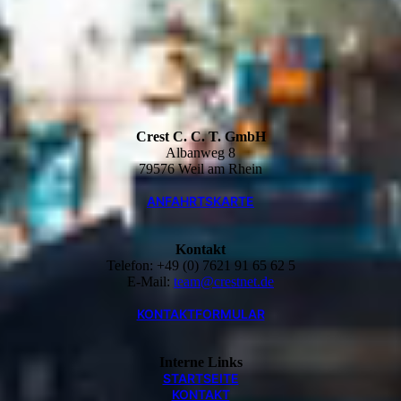
Crest C. C. T. GmbH
Albanweg 8
79576 Weil am Rhein
ANFAHRTSKARTE
Kontakt
Telefon: +49 (0) 7621 91 65 62 5
E-Mail:
team@crestnet.de
KONTAKTFORMULAR
Interne Links
STARTSEITE
KONTAKT