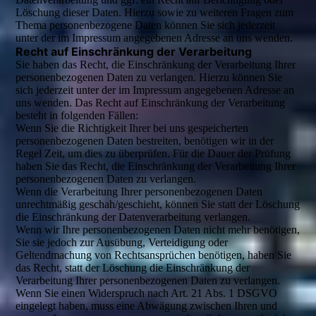
Löschung dieser Daten. Hierzu sowie zu weiteren Fragen zum
Thema personenbezogene Daten können Sie sich jederzeit
unter der im Impressum angegebenen Adresse an uns wenden.
Recht auf Einschränkung der Verarbeitung
Sie haben das Recht, die Einschränkung der Verarbeitung Ihrer
personenbezogenen Daten zu verlangen. Hierzu können Sie
sich jederzeit unter der im Impressum angegebenen Adresse an
uns wenden. Das Recht auf Einschränkung der Verarbeitung
besteht in folgenden Fällen:
Wenn Sie die Richtigkeit Ihrer bei uns gespeicherten
personenbezogenen Daten bestreiten, benötigen wir in der
Regel Zeit, um dies zu überprüfen. Für die Dauer der Prüfung
haben Sie das Recht, die Einschränkung der Verarbeitung Ihrer
personenbezogenen Daten zu verlangen.
Wenn die Verarbeitung Ihrer personenbezogenen Daten
unrechtmäßig geschah/geschieht, können Sie statt der Löschung
die Einschränkung der Datenverarbeitung verlangen.
Wenn wir Ihre personenbezogenen Daten nicht mehr benötigen,
Sie sie jedoch zur Ausübung, Verteidigung oder
Geltendmachung von Rechtsansprüchen benötigen, haben Sie
das Recht, statt der Löschung die Einschränkung der
Verarbeitung Ihrer personenbezogenen Daten zu verlangen.
Wenn Sie einen Widerspruch nach Art. 21 Abs. 1 DSGVO
eingelegt haben, muss eine Abwägung zwischen Ihren und