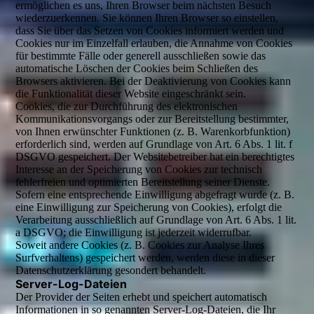
ermöglichen es uns, Ihren Browser beim nächsten Besuch
wiederzuerkennen. Sie können Ihren Browser so einstellen,
dass Sie über das Setzen von Cookies informiert werden und
Cookies nur im Einzelfall erlauben, die Annahme von Cookies
für bestimmte Fälle oder generell ausschließen sowie das
automatische Löschen der Cookies beim Schließen des
Browsers aktivieren. Bei der Deaktivierung von Cookies kann
die Funktionalität dieser Website eingeschränkt sein.
Cookies, die zur Durchführung des elektronischen
Kommunikationsvorgangs oder zur Bereitstellung bestimmter,
von Ihnen erwünschter Funktionen (z. B. Warenkorbfunktion)
erforderlich sind, werden auf Grundlage von Art. 6 Abs. 1 lit. f
DSGVO gespeichert. Der Websitebetreiber hat ein berechtigtes
Interesse an der Speicherung von Cookies zur technisch
fehlerfreien und optimierten Bereitstellung seiner Dienste.
Sofern eine entsprechende Einwilligung abgefragt wurde (z. B.
eine Einwilligung zur Speicherung von Cookies), erfolgt die
Verarbeitung ausschließlich auf Grundlage von Art. 6 Abs. 1 lit.
a DSGVO; die Einwilligung ist jederzeit widerrufbar.
Soweit andere Cookies (z. B. Cookies zur Analyse Ihres
Surfverhaltens) gespeichert werden, werden diese in dieser
Datenschutzerklärung gesondert behandelt.
Server-Log-Dateien
Der Provider der Seiten erhebt und speichert automatisch
Informationen in so genannten Server-Log-Dateien, die Ihr