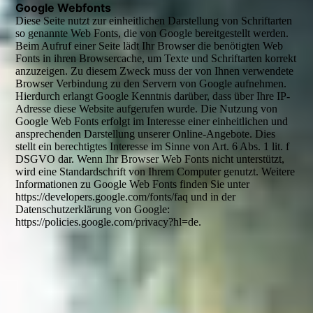
Google Webfonts
Diese Seite nutzt zur einheitlichen Darstellung von Schriftarten
so genannte Web Fonts, die von Google bereitgestellt werden.
Beim Aufruf einer Seite lädt Ihr Browser die benötigten Web
Fonts in ihren Browsercache, um Texte und Schriftarten korrekt
anzuzeigen. Zu diesem Zweck muss der von Ihnen verwendete
Browser Verbindung zu den Servern von Google aufnehmen.
Hierdurch erlangt Google Kenntnis darüber, dass über Ihre IP-
Adresse diese Website aufgerufen wurde. Die Nutzung von
Google Web Fonts erfolgt im Interesse einer einheitlichen und
ansprechenden Darstellung unserer Online-Angebote. Dies
stellt ein berechtigtes Interesse im Sinne von Art. 6 Abs. 1 lit. f
DSGVO dar. Wenn Ihr Browser Web Fonts nicht unterstützt,
wird eine Standardschrift von Ihrem Computer genutzt. Weitere
Informationen zu Google Web Fonts finden Sie unter
https://developers.google.com/fonts/faq und in der
Datenschutzerklärung von Google:
https://policies.google.com/privacy?hl=de.