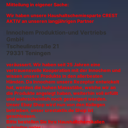
Mitteilung in eigener Sache:
Wir haben unsere Haushaltschemiesparte CREST
AKTIV an unseren langjährigen Partner
Innochem Produktion-und Vertriebs
GmbH
Tscheulinstraße 21
79331 Teningen
veräussert. Wir haben seit 25 Jahren eine
vertrauensvolle Kooperation mit der Innochem und
wissen unsere Produkte in den allerbesten
Händen. Da Innochem unsere Rezeptur entwickelt
hat, werden die hohen Massstäbe, welche wir an
die Produkte angelegt haben, weiterhin voll erfüllt
und wahrscheinlich noch gesteigert werden.
Unser Ebay Shop wird nun von den Kollegen
betrieben, unser crestaktiv.de Shop ist
geschlossen.
Bitte bestellen Sie Ihre Haushaltchemikalien
zukünftig unter :