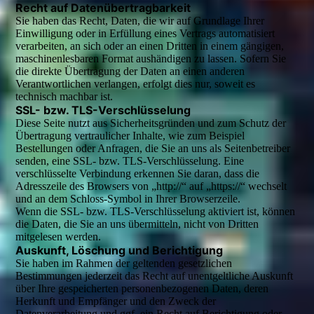
Recht auf Datenübertragbarkeit
Sie haben das Recht, Daten, die wir auf Grundlage Ihrer
Einwilligung oder in Erfüllung eines Vertrags automatisiert
verarbeiten, an sich oder an einen Dritten in einem gängigen,
maschinenlesbaren Format aushändigen zu lassen. Sofern Sie
die direkte Übertragung der Daten an einen anderen
Verantwortlichen verlangen, erfolgt dies nur, soweit es
technisch machbar ist.
SSL- bzw. TLS-Verschlüsselung
Diese Seite nutzt aus Sicherheitsgründen und zum Schutz der
Übertragung vertraulicher Inhalte, wie zum Beispiel
Bestellungen oder Anfragen, die Sie an uns als Seitenbetreiber
senden, eine SSL- bzw. TLS-Verschlüsselung. Eine
verschlüsselte Verbindung erkennen Sie daran, dass die
Adresszeile des Browsers von „http://“ auf „https://“ wechselt
und an dem Schloss-Symbol in Ihrer Browserzeile.
Wenn die SSL- bzw. TLS-Verschlüsselung aktiviert ist, können
die Daten, die Sie an uns übermitteln, nicht von Dritten
mitgelesen werden.
Auskunft, Löschung und Berichtigung
Sie haben im Rahmen der geltenden gesetzlichen
Bestimmungen jederzeit das Recht auf unentgeltliche Auskunft
über Ihre gespeicherten personenbezogenen Daten, deren
Herkunft und Empfänger und den Zweck der
Datenverarbeitung und ggf. ein Recht auf Berichtigung oder