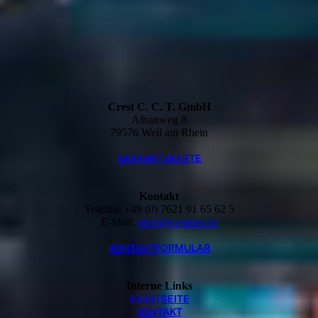
Crest C. C. T. GmbH
Albanweg 8
79576 Weil am Rhein
ANFAHRTSKARTE
Kontakt
Telefon: +49 (0) 7621 91 65 62 5
E-Mail:
team@crestnet.de
KONTAKTFORMULAR
Interne Links
STARTSEITE
KONTAKT