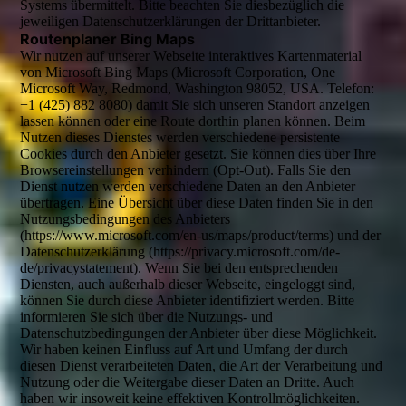
Systems übermittelt. Bitte beachten Sie diesbezüglich die
jeweiligen Datenschutzerklärungen der Drittanbieter.
Routenplaner Bing Maps
Wir nutzen auf unserer Webseite interaktives Kartenmaterial
von Microsoft Bing Maps (Microsoft Corporation, One
Microsoft Way, Redmond, Washington 98052, USA. Telefon:
+1 (425) 882 8080) damit Sie sich unseren Standort anzeigen
lassen können oder eine Route dorthin planen können. Beim
Nutzen dieses Dienstes werden verschiedene persistente
Cookies durch den Anbieter gesetzt. Sie können dies über Ihre
Browsereinstellungen verhindern (Opt-Out). Falls Sie den
Dienst nutzen werden verschiedene Daten an den Anbieter
übertragen. Eine Übersicht über diese Daten finden Sie in den
Nutzungsbedingungen des Anbieters
(https://www.microsoft.com/en-us/maps/product/terms) und der
Datenschutzerklärung (https://privacy.microsoft.com/de-
de/privacystatement). Wenn Sie bei den entsprechenden
Diensten, auch außerhalb dieser Webseite, eingeloggt sind,
können Sie durch diese Anbieter identifiziert werden. Bitte
informieren Sie sich über die Nutzungs- und
Datenschutzbedingungen der Anbieter über diese Möglichkeit.
Wir haben keinen Einfluss auf Art und Umfang der durch
diesen Dienst verarbeiteten Daten, die Art der Verarbeitung und
Nutzung oder die Weitergabe dieser Daten an Dritte. Auch
haben wir insoweit keine effektiven Kontrollmöglichkeiten.