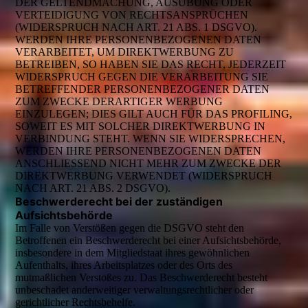
DER GELTENDMACHUNG, AUSÜBUNG ODER
VERTEIDIGUNG VON RECHTSANSPRÜCHEN
(WIDERSPRUCH NACH ART. 21 ABS. 1 DSGVO).
WERDEN IHRE PERSONENBEZOGENEN DATEN
VERARBEITET, UM DIREKTWERBUNG ZU
BETREIBEN, SO HABEN SIE DAS RECHT, JEDERZEIT
WIDERSPRUCH GEGEN DIE VERARBEITUNG SIE
BETREFFENDER PERSONENBEZOGENER DATEN
ZUM ZWECKE DERARTIGER WERBUNG
EINZULEGEN; DIES GILT AUCH FÜR DAS PROFILING,
SOWEIT ES MIT SOLCHER DIREKTWERBUNG IN
VERBINDUNG STEHT. WENN SIE WIDERSPRECHEN,
WERDEN IHRE PERSONENBEZOGENEN DATEN
ANSCHLIESSEND NICHT MEHR ZUM ZWECKE DER
DIREKTWERBUNG VERWENDET (WIDERSPRUCH
NACH ART. 21 ABS. 2 DSGVO).
Beschwerderecht bei der zuständigen
Aufsichtsbehörde
Im Falle von Verstößen gegen die DSGVO steht den
Betroffenen ein Beschwerderecht bei einer Aufsichtsbehörde,
insbesondere in dem Mitgliedstaat ihres gewöhnlichen
Aufenthalts, ihres Arbeitsplatzes oder des Orts des
mutmaßlichen Verstoßes zu. Das Beschwerderecht besteht
unbeschadet anderweitiger verwaltungsrechtlicher oder
gerichtlicher Rechtsbehelfe.