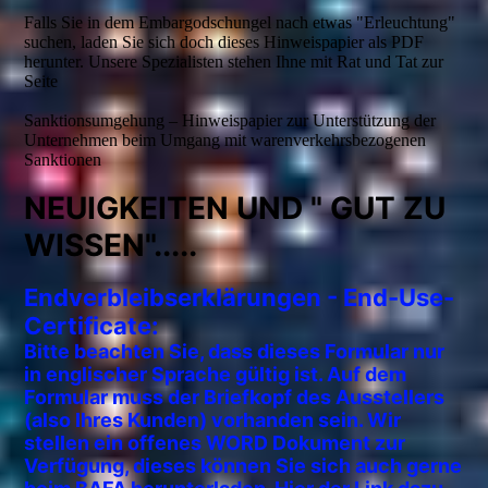
Falls Sie in dem Embargodschungel nach etwas "Erleuchtung"
suchen, laden Sie sich doch dieses Hinweispapier als PDF
herunter. Unsere Spezialisten stehen Ihne mit Rat und Tat zur
Seite
Sanktionsumgehung – Hinweispapier zur Unterstützung der
Unternehmen beim Umgang mit warenverkehrsbezogenen
Sanktionen
NEUIGKEITEN UND " GUT ZU
WISSEN".....
E
ndverbleibserklärungen - End-Use-
Certificate:
Bitte beachten Sie, dass dieses Formular nur
in englischer Sprache gültig ist. Auf dem
Formular muss der Briefkopf des Ausstellers
(also Ihres Kunden) vorhanden sein. Wir
stellen ein offenes WORD Dokument zur
Verfügung, dieses können Sie sich auch gerne