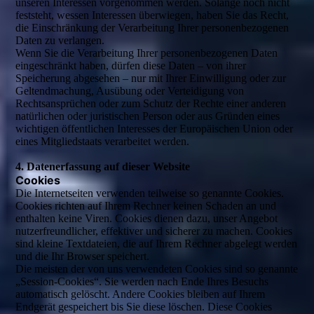
unseren Interessen vorgenommen werden. Solange noch nicht
feststeht, wessen Interessen überwiegen, haben Sie das Recht,
die Einschränkung der Verarbeitung Ihrer personenbezogenen
Daten zu verlangen.
Wenn Sie die Verarbeitung Ihrer personenbezogenen Daten
eingeschränkt haben, dürfen diese Daten – von ihrer
Speicherung abgesehen – nur mit Ihrer Einwilligung oder zur
Geltendmachung, Ausübung oder Verteidigung von
Rechtsansprüchen oder zum Schutz der Rechte einer anderen
natürlichen oder juristischen Person oder aus Gründen eines
wichtigen öffentlichen Interesses der Europäischen Union oder
eines Mitgliedstaats verarbeitet werden.
4. Datenerfassung auf dieser Website
Cookies
Die Internetseiten verwenden teilweise so genannte Cookies.
Cookies richten auf Ihrem Rechner keinen Schaden an und
enthalten keine Viren. Cookies dienen dazu, unser Angebot
nutzerfreundlicher, effektiver und sicherer zu machen. Cookies
sind kleine Textdateien, die auf Ihrem Rechner abgelegt werden
und die Ihr Browser speichert.
Die meisten der von uns verwendeten Cookies sind so genannte
„Session-Cookies“. Sie werden nach Ende Ihres Besuchs
automatisch gelöscht. Andere Cookies bleiben auf Ihrem
Endgerät gespeichert bis Sie diese löschen. Diese Cookies