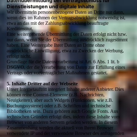
Datenübermittlung bei Vertragsschluss für
Dienstleistungen und digitale Inhalte
Wir übermitteln personenbezogene Daten an Dritte nur dann,
wenn dies im Rahmen der Vertragsabwicklung notwendig ist,
etwa an das mit der Zahlungsabwicklung beauftragte
Kreditinstitut.
Eine weitergehende Übermittlung der Daten erfolgt nicht bzw.
nur dann, wenn Sie der Übermittlung ausdrücklich zugestimmt
haben. Eine Weitergabe Ihrer Daten an Dritte ohne
ausdrückliche Einwilligung, etwa zu Zwecken der Werbung,
erfolgt nicht.
Grundlage für die Datenverarbeitung ist Art. 6 Abs. 1 lit. b
DSGVO, der die Verarbeitung von Daten zur Erfüllung eines
Vertrags oder vorvertraglicher Maßnahmen gestattet.
5. Inhalte Dritter auf der Webseite
Unser Internetauftritt integriert Inhalte anderer Anbieter. Dies
können reine Content-Elemente (z.B. Nachrichten,
Neuigkeiten), aber auch Widgets (Funktionen, wie z.B.
Buchungssysteme) oder z.B. Schriften und technische
Bibliotheken sein. Dazu gehören auch Google Fonts. Aus
technischen Gründen erfolgt dies, indem diese Inhalte vom
Browser von anderen Servern geladen werden. In diesem
Zusammenhang werden die aktuell von Ihrem Browser
verwendete IP und der verwendete Browser des anfragenden