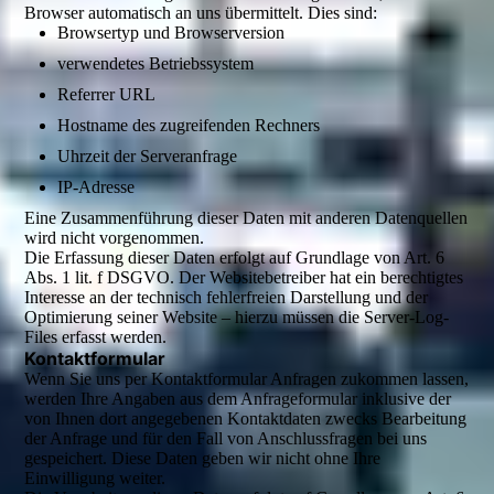
Browser automatisch an uns übermittelt. Dies sind:
Browsertyp und Browserversion
verwendetes Betriebssystem
Referrer URL
Hostname des zugreifenden Rechners
Uhrzeit der Serveranfrage
IP-Adresse
Eine Zusammenführung dieser Daten mit anderen Datenquellen
wird nicht vorgenommen.
Die Erfassung dieser Daten erfolgt auf Grundlage von Art. 6
Abs. 1 lit. f DSGVO. Der Websitebetreiber hat ein berechtigtes
Interesse an der technisch fehlerfreien Darstellung und der
Optimierung seiner Website – hierzu müssen die Server-Log-
Files erfasst werden.
Kontaktformular
Wenn Sie uns per Kontaktformular Anfragen zukommen lassen,
werden Ihre Angaben aus dem Anfrageformular inklusive der
von Ihnen dort angegebenen Kontaktdaten zwecks Bearbeitung
der Anfrage und für den Fall von Anschlussfragen bei uns
gespeichert. Diese Daten geben wir nicht ohne Ihre
Einwilligung weiter.