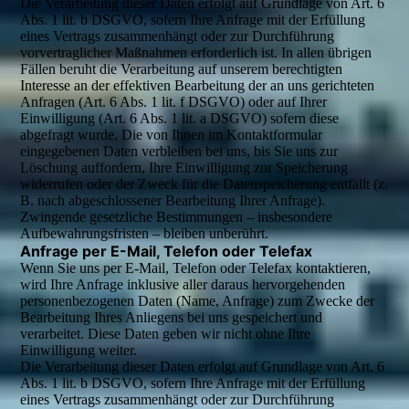
Die Verarbeitung dieser Daten erfolgt auf Grundlage von Art. 6
Abs. 1 lit. b DSGVO, sofern Ihre Anfrage mit der Erfüllung
eines Vertrags zusammenhängt oder zur Durchführung
vorvertraglicher Maßnahmen erforderlich ist. In allen übrigen
Fällen beruht die Verarbeitung auf unserem berechtigten
Interesse an der effektiven Bearbeitung der an uns gerichteten
Anfragen (Art. 6 Abs. 1 lit. f DSGVO) oder auf Ihrer
Einwilligung (Art. 6 Abs. 1 lit. a DSGVO) sofern diese
abgefragt wurde. Die von Ihnen im Kontaktformular
eingegebenen Daten verbleiben bei uns, bis Sie uns zur
Löschung auffordern, Ihre Einwilligung zur Speicherung
widerrufen oder der Zweck für die Datenspeicherung entfällt (z.
B. nach abgeschlossener Bearbeitung Ihrer Anfrage).
Zwingende gesetzliche Bestimmungen – insbesondere
Aufbewahrungsfristen – bleiben unberührt.
Anfrage per E-Mail, Telefon oder Telefax
Wenn Sie uns per E-Mail, Telefon oder Telefax kontaktieren,
wird Ihre Anfrage inklusive aller daraus hervorgehenden
personenbezogenen Daten (Name, Anfrage) zum Zwecke der
Bearbeitung Ihres Anliegens bei uns gespeichert und
verarbeitet. Diese Daten geben wir nicht ohne Ihre
Einwilligung weiter.
Die Verarbeitung dieser Daten erfolgt auf Grundlage von Art. 6
Abs. 1 lit. b DSGVO, sofern Ihre Anfrage mit der Erfüllung
eines Vertrags zusammenhängt oder zur Durchführung