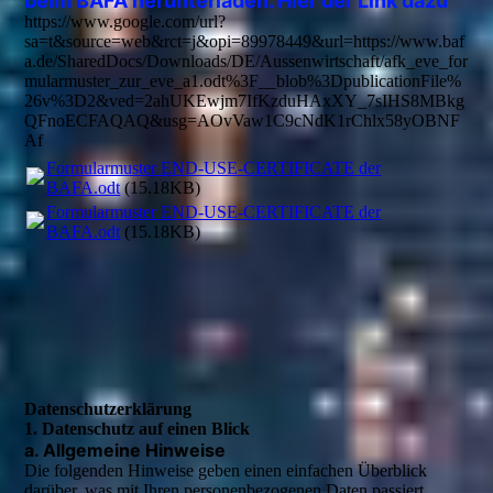
beim BAFA herunterladen. Hier der Link dazu
https://www.google.com/url?
sa=t&source=web&rct=j&opi=89978449&url=https://www.baf
a.de/SharedDocs/Downloads/DE/Aussenwirtschaft/afk_eve_for
mularmuster_zur_eve_a1.odt%3F__blob%3DpublicationFile%
26v%3D2&ved=2ahUKEwjm7IfKzduHAxXY_7sIHS8MBkg
QFnoECFAQAQ&usg=AOvVaw1C9cNdK1rChlx58yOBNF
Af
Formularmuster END-USE-CERTIFICATE der
BAFA.odt
(15.18KB)
Formularmuster END-USE-CERTIFICATE der
BAFA.odt
(15.18KB)
Datenschutzerklärung
1. Datenschutz auf einen Blick
a. Allgemeine Hinweise
Die folgenden Hinweise geben einen einfachen Überblick
darüber, was mit Ihren personenbezogenen Daten passiert,