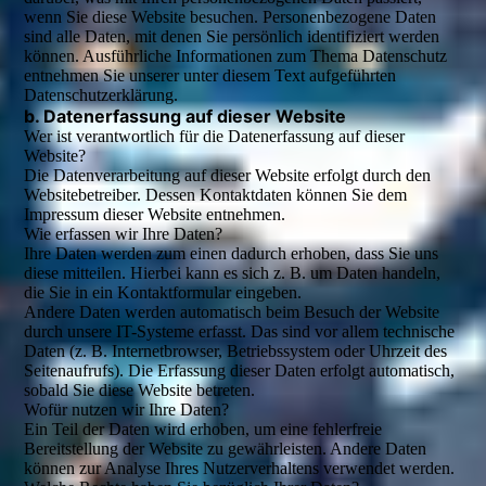
wenn Sie diese Website besuchen. Personenbezogene Daten
sind alle Daten, mit denen Sie persönlich identifiziert werden
können. Ausführliche Informationen zum Thema Datenschutz
entnehmen Sie unserer unter diesem Text aufgeführten
Datenschutzerklärung.
b. Datenerfassung auf dieser Website
Wer ist verantwortlich für die Datenerfassung auf dieser
Website?
Die Datenverarbeitung auf dieser Website erfolgt durch den
Websitebetreiber. Dessen Kontaktdaten können Sie dem
Impressum dieser Website entnehmen.
Wie erfassen wir Ihre Daten?
Ihre Daten werden zum einen dadurch erhoben, dass Sie uns
diese mitteilen. Hierbei kann es sich z. B. um Daten handeln,
die Sie in ein Kontaktformular eingeben.
Andere Daten werden automatisch beim Besuch der Website
durch unsere IT-Systeme erfasst. Das sind vor allem technische
Daten (z. B. Internetbrowser, Betriebssystem oder Uhrzeit des
Seitenaufrufs). Die Erfassung dieser Daten erfolgt automatisch,
sobald Sie diese Website betreten.
Wofür nutzen wir Ihre Daten?
Ein Teil der Daten wird erhoben, um eine fehlerfreie
Bereitstellung der Website zu gewährleisten. Andere Daten
können zur Analyse Ihres Nutzerverhaltens verwendet werden.