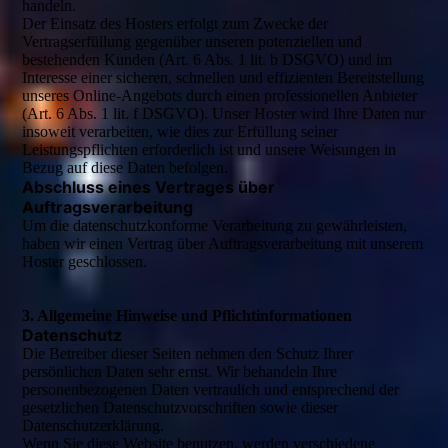
handeln.
Der Einsatz des Hosters erfolgt zum Zwecke der
Vertragserfüllung gegenüber unseren potenziellen und
bestehenden Kunden (Art. 6 Abs. 1 lit. b DSGVO) und im
Interesse einer sicheren, schnellen und effizienten Bereitstellung
unseres Online-Angebots durch einen professionellen Anbieter
(Art. 6 Abs. 1 lit. f DSGVO). Unser Hoster wird Ihre Daten nur
insoweit verarbeiten, wie dies zur Erfüllung seiner
Leistungspflichten erforderlich ist und unsere Weisungen in
Bezug auf diese Daten befolgen.
Abschluss eines Vertrages über
Auftragsverarbeitung
Um die datenschutzkonforme Verarbeitung zu gewährleisten,
haben wir einen Vertrag über Auftragsverarbeitung mit unserem
Hoster geschlossen.
3. Allgemeine Hinweise und Pflichtinformationen
Datenschutz
Die Betreiber dieser Seiten nehmen den Schutz Ihrer
persönlichen Daten sehr ernst. Wir behandeln Ihre
personenbezogenen Daten vertraulich und entsprechend der
gesetzlichen Datenschutzvorschriften sowie dieser
Datenschutzerklärung.
Wenn Sie diese Website benutzen, werden verschiedene