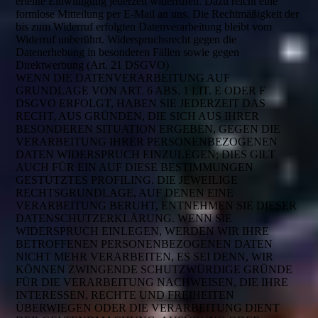
erteilte Einwilligung jederzeit widerrufen. Dazu reicht eine
formlose Mitteilung per E-Mail an uns. Die Rechtmäßigkeit der
bis zum Widerruf erfolgten Datenverarbeitung bleibt vom
Widerruf unberührt. Widerspruchsrecht gegen die
Datenerhebung in besonderen Fällen sowie gegen
Direktwerbung (Art. 21 DSGVO)
WENN DIE DATENVERARBEITUNG AUF
GRUNDLAGE VON ART. 6 ABS. 1 LIT. E ODER F
DSGVO ERFOLGT, HABEN SIE JEDERZEIT DAS
RECHT, AUS GRÜNDEN, DIE SICH AUS IHRER
BESONDEREN SITUATION ERGEBEN, GEGEN DIE
VERARBEITUNG IHRER PERSONENBEZOGENEN
DATEN WIDERSPRUCH EINZULEGEN; DIES GILT
AUCH FÜR EIN AUF DIESE BESTIMMUNGEN
GESTÜTZTES PROFILING. DIE JEWEILIGE
RECHTSGRUNDLAGE, AUF DENEN EINE
VERARBEITUNG BERUHT, ENTNEHMEN SIE DIESER
DATENSCHUTZERKLÄRUNG. WENN SIE
WIDERSPRUCH EINLEGEN, WERDEN WIR IHRE
BETROFFENEN PERSONENBEZOGENEN DATEN
NICHT MEHR VERARBEITEN, ES SEI DENN, WIR
KÖNNEN ZWINGENDE SCHUTZWÜRDIGE GRÜNDE
FÜR DIE VERARBEITUNG NACHWEISEN, DIE IHRE
INTERESSEN, RECHTE UND FREIHEITEN
ÜBERWIEGEN ODER DIE VERARBEITUNG DIENT