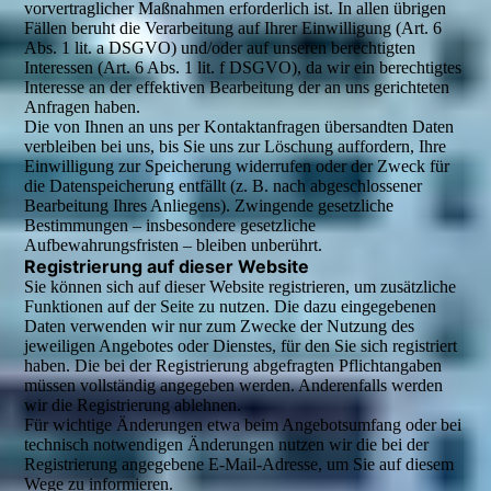
vorvertraglicher Maßnahmen erforderlich ist. In allen übrigen
Fällen beruht die Verarbeitung auf Ihrer Einwilligung (Art. 6
Abs. 1 lit. a DSGVO) und/oder auf unseren berechtigten
Interessen (Art. 6 Abs. 1 lit. f DSGVO), da wir ein berechtigtes
Interesse an der effektiven Bearbeitung der an uns gerichteten
Anfragen haben.
Die von Ihnen an uns per Kontaktanfragen übersandten Daten
verbleiben bei uns, bis Sie uns zur Löschung auffordern, Ihre
Einwilligung zur Speicherung widerrufen oder der Zweck für
die Datenspeicherung entfällt (z. B. nach abgeschlossener
Bearbeitung Ihres Anliegens). Zwingende gesetzliche
Bestimmungen – insbesondere gesetzliche
Aufbewahrungsfristen – bleiben unberührt.
Registrierung auf dieser Website
Sie können sich auf dieser Website registrieren, um zusätzliche
Funktionen auf der Seite zu nutzen. Die dazu eingegebenen
Daten verwenden wir nur zum Zwecke der Nutzung des
jeweiligen Angebotes oder Dienstes, für den Sie sich registriert
haben. Die bei der Registrierung abgefragten Pflichtangaben
müssen vollständig angegeben werden. Anderenfalls werden
wir die Registrierung ablehnen.
Für wichtige Änderungen etwa beim Angebotsumfang oder bei
technisch notwendigen Änderungen nutzen wir die bei der
Registrierung angegebene E-Mail-Adresse, um Sie auf diesem
Wege zu informieren.