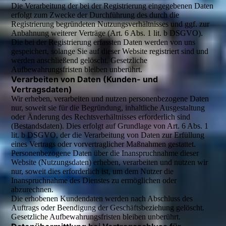
Die Verarbeitung der bei der Registrierung eingegebenen Daten
erfolgt zum Zwecke der Durchführung des durch die
Registrierung begründeten Nutzungsverhältnisses und ggf. zur
Anbahnung weiterer Verträge (Art. 6 Abs. 1 lit. b DSGVO).
Die bei der Registrierung erfassten Daten werden von uns
gespeichert, solange Sie auf dieser Website registriert sind und
werden anschließend gelöscht. Gesetzliche
Aufbewahrungsfristen bleiben unberührt.
Verarbeiten von Daten (Kunden- und
Vertragsdaten)
Wir erheben, verarbeiten und nutzen personenbezogene Daten
nur, soweit sie für die Begründung, inhaltliche Ausgestaltung
oder Änderung des Rechtsverhältnisses erforderlich sind
(Bestandsdaten). Dies erfolgt auf Grundlage von Art. 6 Abs. 1
lit. b DSGVO, der die Verarbeitung von Daten zur Erfüllung
eines Vertrags oder vorvertraglicher Maßnahmen gestattet.
Personenbezogene Daten über die Inanspruchnahme dieser
Website (Nutzungsdaten) erheben, verarbeiten und nutzen wir
nur, soweit dies erforderlich ist, um dem Nutzer die
Inanspruchnahme des Dienstes zu ermöglichen oder
abzurechnen.
Die erhobenen Kundendaten werden nach Abschluss des
Auftrags oder Beendigung der Geschäftsbeziehung gelöscht.
Gesetzliche Aufbewahrungsfristen bleiben unberührt.