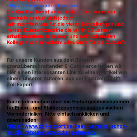
https://www.super-clean.com
Die Qualität bleibt unverändert, der Name der
Produkte ändert sich jedoch.
Wir möchten uns für die vielen Bestellungen und
netten Kundenkontakte die wir in 23 Jahren
erhalten haben bedanken und wünschen den
Kollegen von Innochem alles Gute für die Zukunft.
Für unsere Kunden aus dem Bereich
grenzüberschreitender E-Commerce haben wir
hier einen interessanten Link zu einem Artikel von
einem unserer Autoren, aus der Fachzeitschrift
Zoll Export.
Kurze Infromation über die Embargosmassnahmen
für Eisen - und Stahlerzeugnisse aus russischen
Vormaterialien. Bitte einfach anklicken und
downloaden
https://www.zoll-export.de/beim-versand-schon-
an-die-retourenabwicklung-denken/