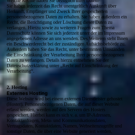
Welche Rechte haben Sie bezüglich Ihrer Daten?
Sie haben jederzeit das Recht unentgeltlich Auskunft über
Herkunft, Empfänger und Zweck Ihrer gespeicherten
personenbezogenen Daten zu erhalten. Sie haben außerdem ein
Recht, die Berichtigung oder Löschung dieser Daten zu
verlangen. Hierzu sowie zu weiteren Fragen zum Thema
Datenschutz können Sie sich jederzeit unter der im Impressum
angegebenen Adresse an uns wenden. Des Weiteren steht Ihnen
ein Beschwerderecht bei der zuständigen Aufsichtsbehörde zu.
Außerdem haben Sie das Recht, unter bestimmten Umständen
die Einschränkung der Verarbeitung Ihrer personenbezogenen
Daten zu verlangen. Details hierzu entnehmen Sie der
Datenschutzerklärung unter „Recht auf Einschränkung der
Verarbeitung“.
2. Hosting
Externes Hosting
Diese Website wird bei einem externen Dienstleister gehostet
(Hoster). Personenbezogenen Daten, die auf dieser Website
erfasst werden, werden auf den Servern des Hosters
gespeichert. Hierbei kann es sich v. a. um IP-Adressen,
Kontaktanfragen, Meta- und Kommunikationsdaten,
Vertragsdaten, Kontaktdaten, Namen, Webseitenzugriffe und
sonstige Daten, die über eine Website generiert werden,