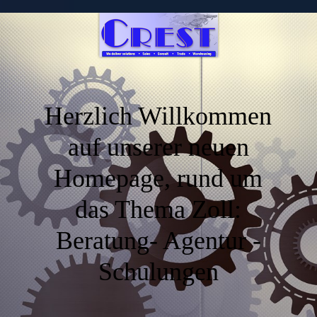
Herzlich Willkommen
auf unserer neuen
Homepage, rund um
das Thema Zoll:
Beratung- Agentur -
Schulungen
.