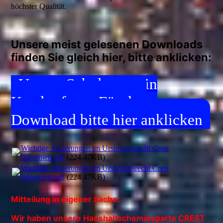
höchster Qualität.
Unsere meist gelesenen Downloads
finden Sie gleich hier, bitte anklicken:
Unsere Schulungen in
Katalogform. Für den
Download bitte hier anklicken
Wichtige Änderungen im Ursprungsrecht Crest
Informiert.pdf
(224.47KB)
Wichtige Änderungen im Ursprungsrecht Crest
Informiert.pdf
(224.47KB)
Mitteilung in eigener Sache:
Wir haben unsere Haushaltschemiesparte CREST