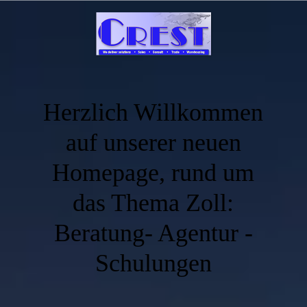
Herzlich Willkommen
auf unserer neuen
Homepage, rund um
das Thema Zoll:
Beratung- Agentur -
Schulungen
.