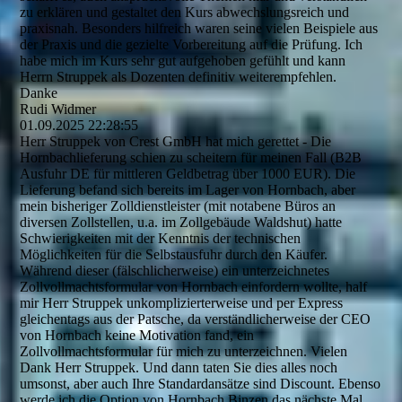
zu erklären und gestaltet den Kurs abwechslungsreich und
praxisnah. Besonders hilfreich waren seine vielen Beispiele aus
der Praxis und die gezielte Vorbereitung auf die Prüfung. Ich
habe mich im Kurs sehr gut aufgehoben gefühlt und kann
Herrn Struppek als Dozenten definitiv weiterempfehlen.
Danke
Rudi Widmer
01.09.2025
22:28:55
Herr Struppek von Crest GmbH hat mich gerettet - Die
Hornbachlieferung schien zu scheitern für meinen Fall (B2B
Ausfuhr DE für mittleren Geldbetrag über 1000 EUR). Die
Lieferung befand sich bereits im Lager von Hornbach, aber
mein bisheriger Zolldienstleister (mit notabene Büros an
diversen Zollstellen, u.a. im Zollgebäude Waldshut) hatte
Schwierigkeiten mit der Kenntnis der technischen
Möglichkeiten für die Selbstausfuhr durch den Käufer.
Während dieser (fälschlicherweise) ein unterzeichnetes
Zollvollmachtsformular von Hornbach einfordern wollte, half
mir Herr Struppek unkomplizierterweise und per Express
gleichentags aus der Patsche, da verständlicherweise der CEO
von Hornbach keine Motivation fand, ein
Zollvollmachtsformular für mich zu unterzeichnen. Vielen
Dank Herr Struppek. Und dann taten Sie dies alles noch
umsonst, aber auch Ihre Standardansätze sind Discount. Ebenso
werde ich die Option von Hornbach Binzen das nächste Mal