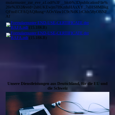
mularmuster_zur_eve_a1.odt%3F__blob%3DpublicationFile%
26v%3D2&ved=2ahUKEwjm7IfKzduHAxXY_7sIHS8MBkg
QFnoECFAQAQ&usg=AOvVaw1C9cNdK1rChlx58yOBNF
Af
Formularmuster END-USE-CERTIFICATE der
BAFA.odt
(15.18KB)
Formularmuster END-USE-CERTIFICATE der
BAFA.odt
(15.18KB)
Unsere Dienstleistungen aus Deutschland, für die EU und
die Schweiz