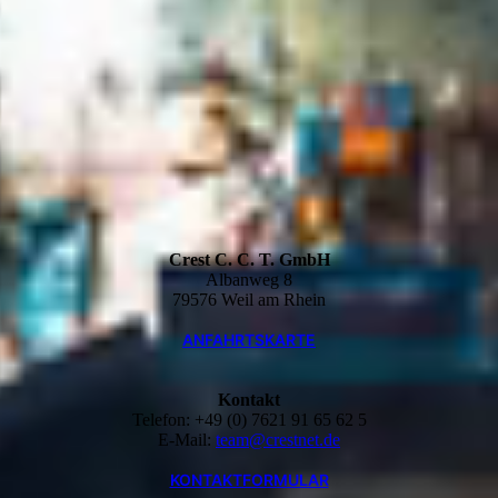
Crest C. C. T. GmbH
Albanweg 8
79576 Weil am Rhein
ANFAHRTSKARTE
Kontakt
Telefon: +49 (0) 7621 91 65 62 5
E-Mail:
team@crestnet.de
KONTAKTFORMULAR