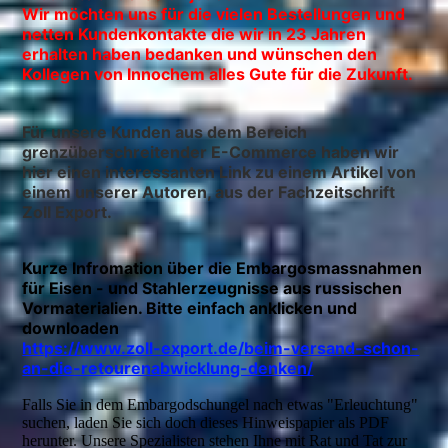
Wir möchten uns für die vielen Bestellungen und
netten Kundenkontakte die wir in 23 Jahren
erhalten haben bedanken und wünschen den
Kollegen von Innochem alles Gute für die Zukunft.
Für unsere Kunden aus dem Bereich
grenzüberschreitender E-Commerce haben wir
hier einen interessanten Link zu einem Artikel von
einem unserer Autoren, aus der Fachzeitschrift
Zoll Export.
Kurze Infromation über die Embargosmassnahmen
für Eisen - und Stahlerzeugnisse aus russischen
Vormaterialien. Bitte einfach anklicken und
downloaden
https://www.zoll-export.de/beim-versand-schon-
an-die-retourenabwicklung-denken/
Falls Sie in dem Embargodschungel nach etwas "Erleuchtung"
suchen, laden Sie sich doch dieses Hinweispapier als PDF
herunter. Unsere Spezialisten stehen Ihne mit Rat und Tat zur