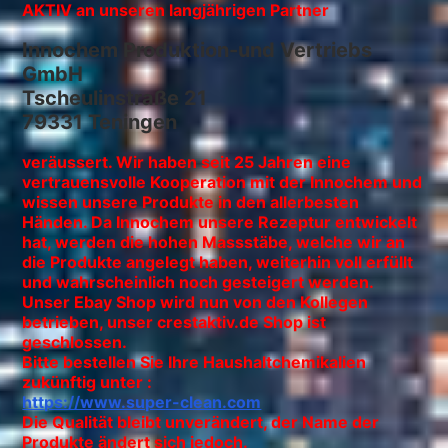
AKTIV an unseren langjährigen Partner
Innochem Produktion-und Vertriebs
GmbH
Tscheulinstraße 21
79331 Teningen
veräussert. Wir haben seit 25 Jahren eine
vertrauensvolle Kooperation mit der Innochem und
wissen unsere Produkte in den allerbesten
Händen. Da Innochem unsere Rezeptur entwickelt
hat, werden die hohen Massstäbe, welche wir an
die Produkte angelegt haben, weiterhin voll erfüllt
und wahrscheinlich noch gesteigert werden.
Unser Ebay Shop wird nun von den Kollegen
betrieben, unser crestaktiv.de Shop ist
geschlossen.
Bitte bestellen Sie Ihre Haushaltchemikalien
zukünftig unter :
https://www.super-clean.com
Die Qualität bleibt unverändert, der Name der
Produkte ändert sich jedoch.