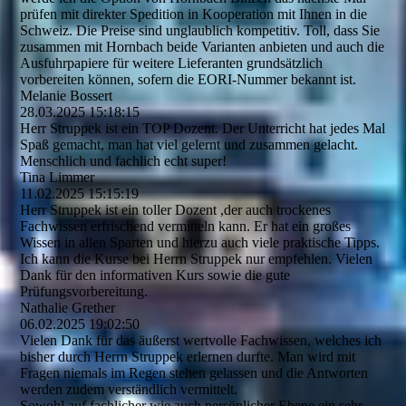
prüfen mit direkter Spedition in Kooperation mit Ihnen in die
Schweiz. Die Preise sind unglaublich kompetitiv. Toll, dass Sie
zusammen mit Hornbach beide Varianten anbieten und auch die
Ausfuhrpapiere für weitere Lieferanten grundsätzlich
vorbereiten können, sofern die EORI-Nummer bekannt ist.
Melanie Bossert
28.03.2025
15:18:15
Herr Struppek ist ein TOP Dozent. Der Unterricht hat jedes Mal
Spaß gemacht, man hat viel gelernt und zusammen gelacht.
Menschlich und fachlich echt super!
Tina Limmer
11.02.2025
15:15:19
Herr Struppek ist ein toller Dozent ,der auch trockenes
Fachwissen erfrischend vermitteln kann. Er hat ein großes
Wissen in allen Sparten und hierzu auch viele praktische Tipps.
Ich kann die Kurse bei Herrn Struppek nur empfehlen. Vielen
Dank für den informativen Kurs sowie die gute
Prüfungsvorbereitung.
Nathalie Grether
06.02.2025
19:02:50
Vielen Dank für das äußerst wertvolle Fachwissen, welches ich
bisher durch Herrn Struppek erlernen durfte. Man wird mit
Fragen niemals im Regen stehen gelassen und die Antworten
werden zudem verständlich vermittelt.
Sowohl auf fachlicher wie auch persönlicher Ebene ein sehr