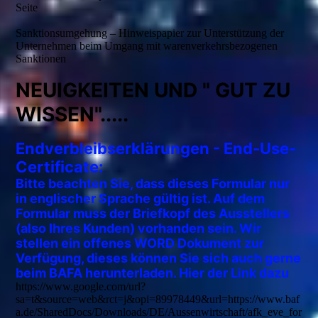
Seite
Sanktionsumgehung – Hinweispapier zur Unterstützung der
Unternehmen beim Umgang mit warenverkehrsbezogenen
Sanktionen
NEUIGKEITEN UND " GUT ZU
WISSEN".....
E
ndverbleibserklärungen - End-Use-
Certificate:
Bitte beachten Sie, dass dieses Formular nur
in englischer Sprache gültig ist. Auf dem
Formular muss der Briefkopf des Ausstellers
(also Ihres Kunden) vorhanden sein. Wir
stellen ein offenes WORD Dokument zur
Verfügung, dieses können Sie sich auch gerne
beim BAFA herunterladen. Hier der Link dazu
https://www.google.com/url?
sa=t&source=web&rct=j&opi=89978449&url=https://www.baf
a.de/SharedDocs/Downloads/DE/Aussenwirtschaft/afk_eve_for