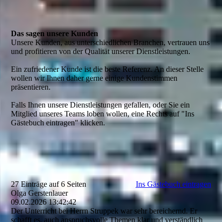
Das sagen unsere Kunden
Unsere Kunden, aus unterschiedlichen Branchen, vertrauen uns
und profitieren von der Qualität unserer Dienstleistungen.
Ein zufriedener Kunde ist die beste Referenz. An dieser Stelle
wollen wir Ihnen daher gerne einige Kundenstimmen
präsentieren.
Falls Ihnen unsere Dienstleistungen gefallen, oder Sie ein
Mitglied unseres Teams loben wollen, eine Rechts auf "Ins
Gästebuch eintragen" klicken.
27 Einträge auf 6 Seiten
Ins Gästebuch eintragen
Olga Gerstenlauer
09.02.2026
13:42:42
Der Unterricht bei Herrn Struppek war sehr bereichernd. Er
schafft es, auch anspruchsvolle Themen klar und verständlich